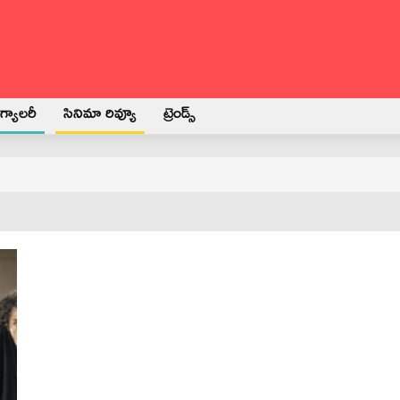
్యాలరీ
సినిమా రివ్యూ
ట్రెండ్స్