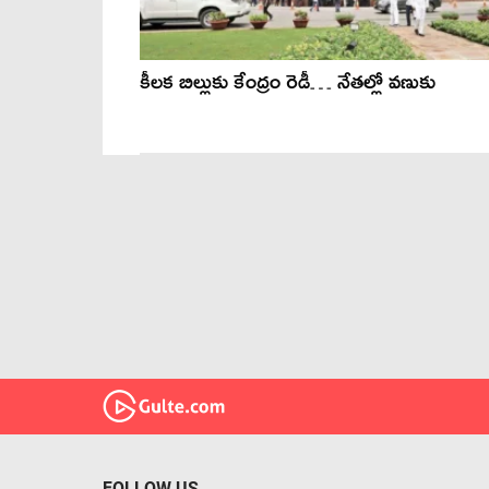
కీలక బిల్లుకు కేంద్రం రెడీ… నేతల్లో వణుకు
FOLLOW US