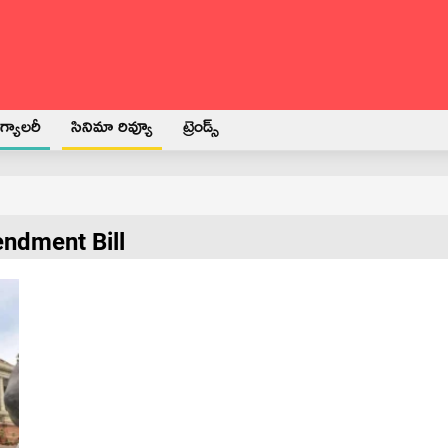
్యాలరీ
సినిమా రివ్యూ
ట్రెండ్స్
endment Bill