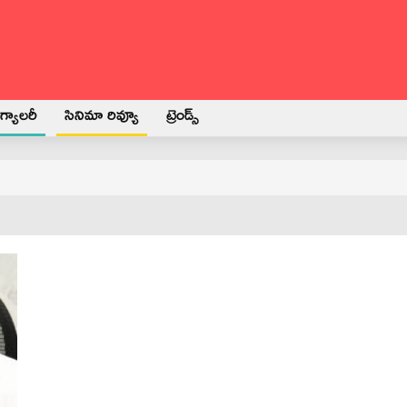
్యాలరీ
సినిమా రివ్యూ
ట్రెండ్స్