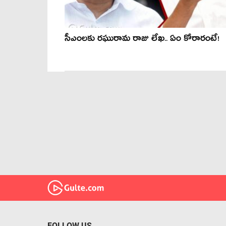
సీఎంల‌కు ర‌ఘురామ రాజు లేఖ‌.. ఏం కోరారంటే!
FOLLOW US