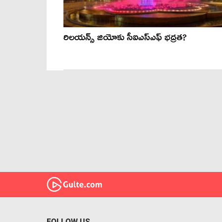
రిలయన్స్ జియోకు సీఐఎస్ఎఫ్ భద్రత?
FOLLOW US