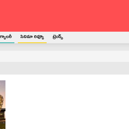
్యాలరీ
సినిమా రివ్యూ
ట్రెండ్స్