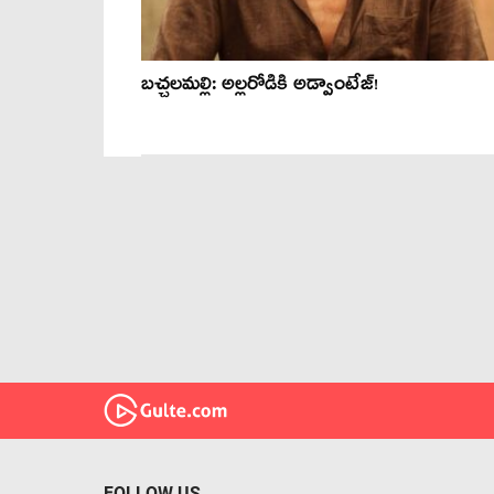
బచ్చలమల్లి: అల్లరోడికి అడ్వాంటేజ్!
FOLLOW US