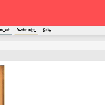
్యాలరీ
సినిమా రివ్యూ
ట్రెండ్స్