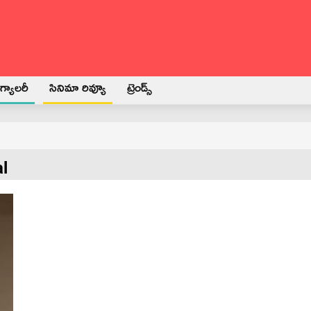
్యాలరీ
సినిమా రివ్యూ
ట్రెండ్స్
al