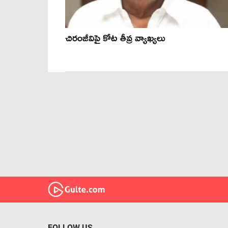
చిరంజీవిపై కోట తీవ్ర వ్యాఖ్యలు
FOLLOW US