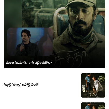
మంచి సినిమానే.. కానీ పట్టించుకోలా
సిద్దార్థ్ ‘చిన్నా’ రిపోర్ట్ ఏంటి