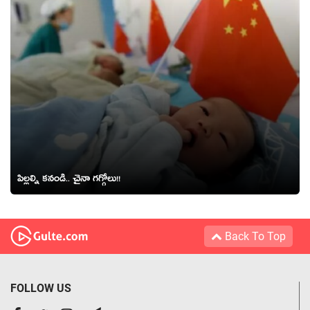
పిల్ల‌ల్ని క‌నండి.. చైనా గ‌గ్గోలు!!
Back To Top
FOLLOW US