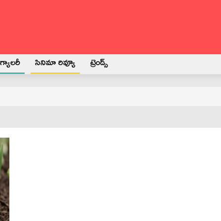
్యాలరీ
సినిమా రివ్యూ
ట్రెండ్స్