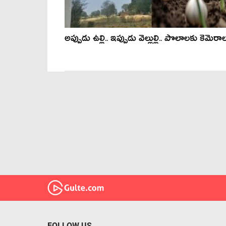
అప్పుడు ఉల్లి.. ఇప్పుడు వెల్లుల్లి.. పొలాల‌కు కెమెరా
FOLLOW US