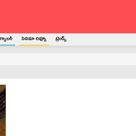
్యాలరీ
సినిమా రివ్యూ
ట్రెండ్స్