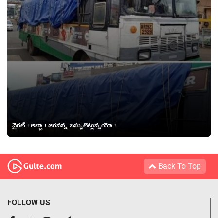
వైర‌ల్ : అబ్బా ! జ‌గ‌న‌న్న బ‌స్సులెట్లున్న‌యో !
Back To Top
FOLLOW US