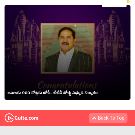
జ‌నాలకు 900 కోట్ల‌కు టోపీ.. టీటీడీ బోర్డు స‌భ్యుడి నిర్వాకం
Back To Top