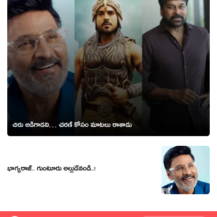
చిరు అడిగాడని… చరణ్ కోసం మాటలు రాశాడు
భాగ్యరాజ్.. గుంటూరు అల్లుడేనండి..!