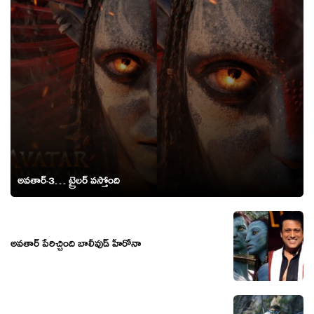
అవతార్-3… ట్రైలర్ వస్తోంది
అవతార్ పేరిచ్చింది బాలీవుడ్ హీరోనా