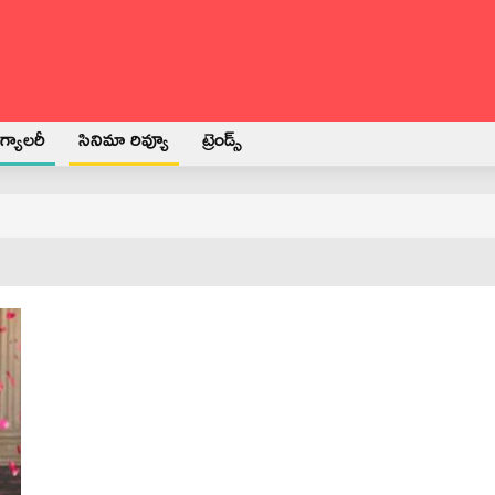
్యాలరీ
సినిమా రివ్యూ
ట్రెండ్స్