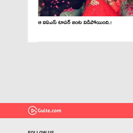
ఆ ఐఏఎస్ టాపర్ జంట విడిపోయింది..!
FOLLOW US