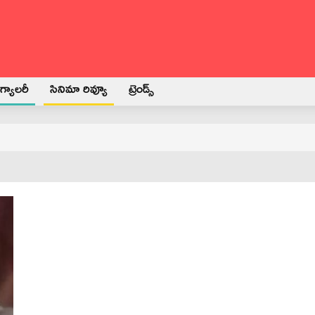
్యాలరీ
సినిమా రివ్యూ
ట్రెండ్స్