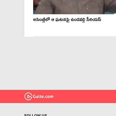
అసెంబ్లీలో ఆ ఘటనపై ఉండవల్లి సీరియస్
FOLLOW US