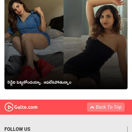
రెడ్డిని పెట్టుకోండయ్యా.. ఆపలేకపోతున్నాం
Back To Top
FOLLOW US