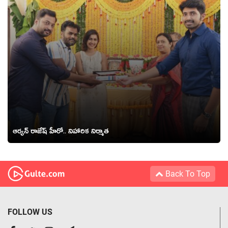
ఆర్యన్ రాజేష్ హీరో.. నిహారిక నిర్మాత
Back To Top
FOLLOW US