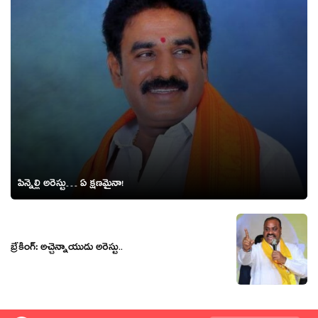
పిన్నెల్లి అరెస్టు… ఏ క్ష‌ణ‌మైనా!
బ్రేకింగ్: అచ్చెన్నాయుడు అరెస్టు..