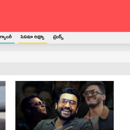
్యాలరీ
సినిమా రివ్యూ
ట్రెండ్స్