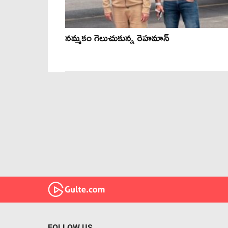
నమ్మకం గెలుచుకున్న రెహమాన్
FOLLOW US