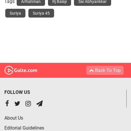
Tags
ArRahman
Rj Balaji
Sai Abhyankkar
Suriya
Suriya 45
Back To Top
FOLLOW US
About Us
Editorial Guidelines