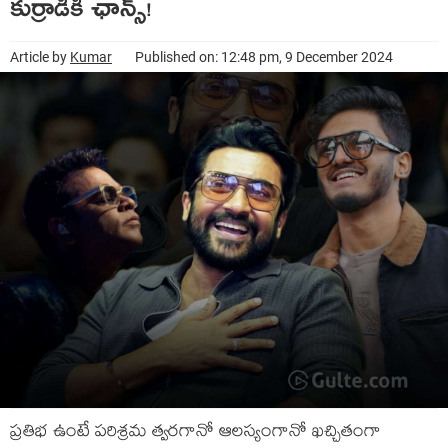
కుర్రాడికి ఛాన్స్!
Article by
Kumar
Published on: 12:48 pm, 9 December 2024
ప్రతిభ ఉంటే పరిశ్రమ త్వరగానో ఆలస్యంగానో ఖచ్చితంగా