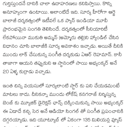
గుర్తిస్తుందనే దానికి చాలా ఉదాహరణలు కనిపిస్తాయి. కొన్ని
అనూహ్యంగా ఉంటాయి. అలాంటిదే ఇది. సూర్య హీరోగా ఆర్జె
బాలాజీ దర్శకత్వంలో ఇటీవలే ఒక ప్యాన్ ఇండియా మూవీ
ప్రారంభమైన సంగతి తెలిసిందే. దర్శకత్వంలో సీనియారిటీ
లేకపోయినా ముకుతి అమ్మన్ (అమ్మోరు తల్లి)ని హ్యాండిల్ చేసిన
విధానం చూసి బాలాజీకి సూర్య అవకాశం ఇచ్చాడు. అయితే దీనికి
ముందు లాక్ చేసుకున్న సంగీత దర్శకుడు ఏఆర్ రెహమాన్. కానీ
తాజాగా ఆయన తప్పుకుని ఆ స్థానంలో సాయి అభ్యంక్కర్ అనే
20 ఏళ్ళ కుర్రాడు వచ్చాడు.
ఇంత చిన్న వయసులో సూర్యలాంటి స్టార్ కు పని చేయడమంటే
మాటలు కాదు. దీనికన్నా ముందు లోకేష్ కనగరాజ్ నిర్మిస్తున్న
బెంజ్ కు మ్యూజిక్ డైరెక్షన్ ఛాన్స్ దక్కించుకున్న సాయి అభ్యంక్కర్
ఈ ఏడాదే కచ్చి సెర అనే ఆడియో సింగల్ తో సంగీత ప్రపంచానికి
దగ్గరయ్యాడు. ఇది యూట్యూబ్ లో ఏకంగా 135 మిలియన్ల వ్యూస్