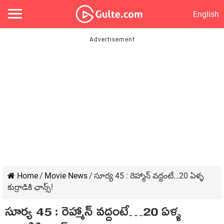
English
Home
/
Movie News
/
సూర్య 45 : రెహ్మాన్ వద్దంటే…20 ఏళ్ళ
కుర్రాడికి ఛాన్స్!
సూర్య 45 : రెహ్మాన్ వద్దంటే…20 ఏళ్ళ