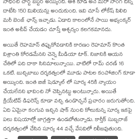
సాధించి చార్ట్ బస్టర్ అయ్యింది. ఆశ కూడ అనే మరో సాంగ్ దీన్ని
దాటేసి 150 మిలియన్లు అందుకుంది. ఇవి చూసే లోకేష్ పిలిచి
మరీ బెంజ్ ఛాన్స్ ఇచ్చాడు. ఏడాది కాలంలోనే సాయి అభ్యంక్కర్
ఇంత అచీవ్ చేయడం చూస్తే ఆశ్చర్యం కలగకమానదు.
అయితే రెహమాన్ తప్పుకోవడానికి కారణం రెహమాన్ కొంత
విశ్రాంతి కోరడమేనని చెన్నై మీడియా టాక్. నిజానికి ఆయన
చేతిలో పది దాకా సినిమాలున్నాయి. వాటిలో రామ్ చరణ్ 16
ఒకటి. బుచ్చిబాబు దర్శకత్వంలో మూడు పాటల కంపోజింగ్ కూడా
అయ్యింది. ఇంత బిజీ షెడ్యూల్ లో సూర్య 45కి న్యాయం
చేయలేనని భావించి నో చెప్పినట్టు అంటున్నారు. అయితే
క్రియేటివ్ డిఫరెన్స్ కూడా వచ్చి ఉండొచ్చనే ప్రచారం జరుగుతోంది.
ఏది ఏమైనా కంగువ ఇచ్చిన షాక్ నుంచి కోలుకున్న సూర్య ఇకపై
పలు విషయాల్లో జాగ్రత్తగా ఉండబోతున్నాడు. కార్తీక్ సుబ్బరాజ్
దర్శకత్వంలో చేసిన సూర్య 44 వచ్చే వేసవిలో రిలీజవుతుంది.