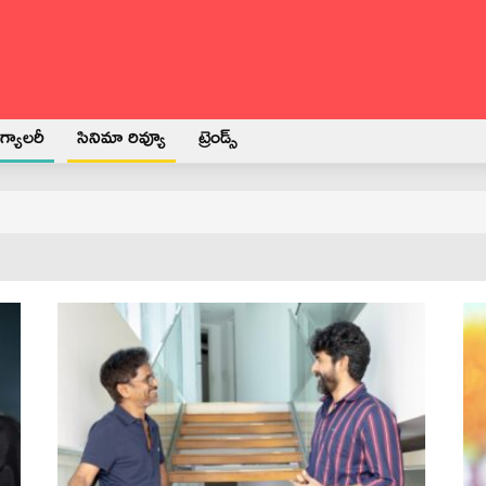
్యాలరీ
సినిమా రివ్యూ
ట్రెండ్స్