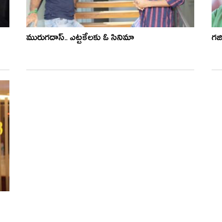
మురుగదాస్.. ఎట్టకేలకు ఓ సినిమా
గజి