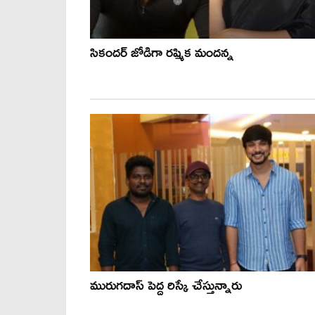
సికందర్ జోడిగా రష్మిక మందన్న
మురుగదాస్ పెద్ద రిస్కే చేస్తున్నారు