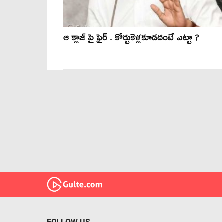
ఆ క్లాజ్ పై ఫైర్ .. కోర్టుకెళ్లకూడ‌దంటే ఎట్టా ?
FOLLOW US