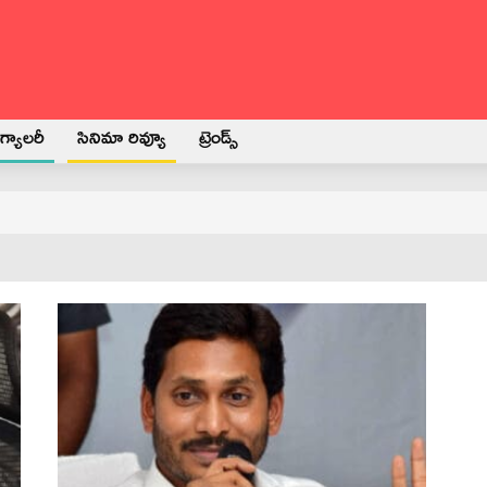
్యాలరీ
సినిమా రివ్యూ
ట్రెండ్స్