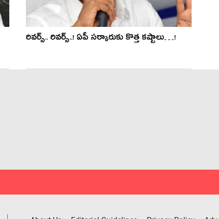
రివ‌ర్స్.. రివ‌ర్స్‌..! ఏపీ స‌ర్కారుకు కొత్త‌ క‌ష్టాలు…!