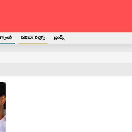
్యాలరీ
సినిమా రివ్యూ
ట్రెండ్స్