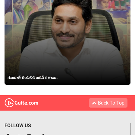
గుజ‌రాత్ కంపెనీకి జ‌గ‌న్ కితాబు..
Back To Top
FOLLOW US