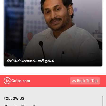
ఏపీలో మ‌రో స‌ల‌హాదారు.. జ‌గ‌న్ ప్ర‌క‌ట‌న‌!
Back To Top
FOLLOW US