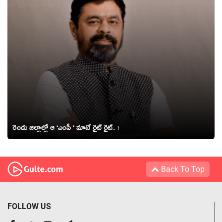
రెండు జిల్లాల్లో ఆ ‘ఎంపీ ‘ మాటే రైట్ రైట్‌.. !
Back To Top
FOLLOW US