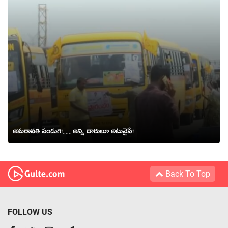
అమరావతి పండుగ!… అన్ని దారులూ అటువైపే!
Back To Top
FOLLOW US