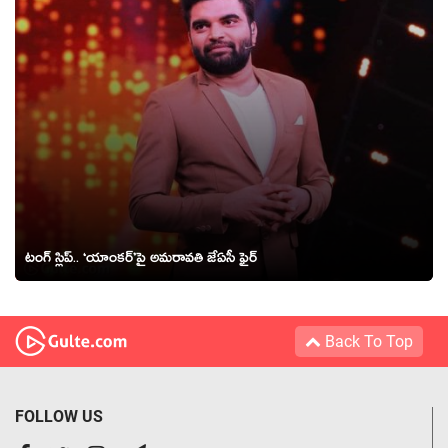
టంగ్ స్లిప్‌.. ‘యాంక‌ర్’పై అమ‌రావ‌తి జేఏసీ ఫైర్‌
Back To Top
FOLLOW US