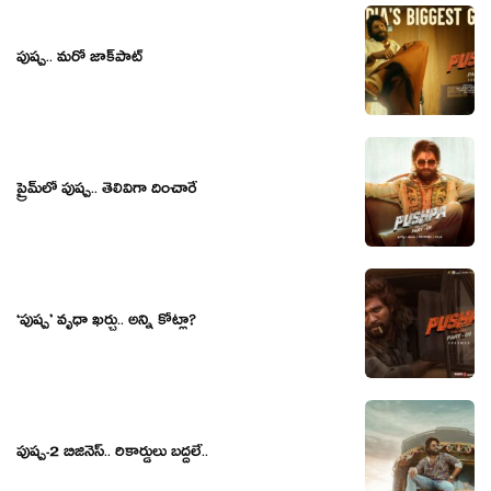
పుష్ప.. మరో జాక్‌పాట్
ప్రైమ్‌లో పుష్ప.. తెలివిగా దించారే
‘పుష్ప’ వృధా ఖర్చు.. అన్ని కోట్లా?
పుష్ప-2 బిజినెస్.. రికార్డులు బద్దలే..