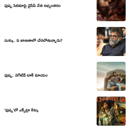
పుష్ప సినిమాపై వైసీపీ నేత అభ్యంత‌రం
సుక్కు.. ఏ జాబితాలో చేరబోతున్నాడు?
పుష్ప.. నెగిటివ్ టాక్ మాయం
‘పుష్ప’లో ఎక్స్‌ట్రా కిక్కు