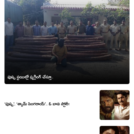
పుష్ప స్టయిల్లో స్మగ్లింగ్ చేస్తూ..
‘పుష్ప’, ‘శ్యామ్ సింగరాయ్’.. ఓ బావి స్టోరీ!