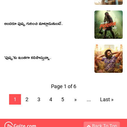
అంద‌రూ పుష్ప గురించి మాట్లాడుతుంటే..
‘పుష్ప’కు ఇంతగా కలిసొస్తున్నా..
Page 1 of 6
1
2
3
4
5
»
...
Last »
Back To Top