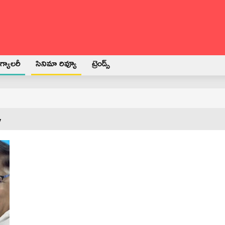
్యాలరీ
సినిమా రివ్యూ
ట్రెండ్స్
y