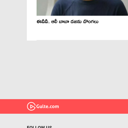
ఈవీవీ.. ఆలీ బాబా డజను దొంగలు
FOLLOW US