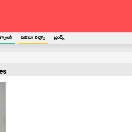
్యాలరీ
సినిమా రివ్యూ
ట్రెండ్స్
es