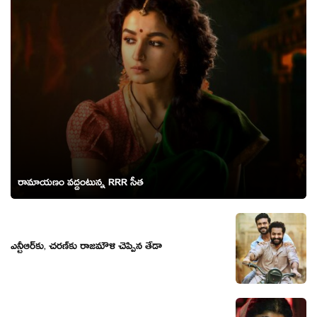
రామాయణం వద్దంటున్న RRR సీత
ఎన్టీఆర్‌కు, చ‌ర‌ణ్‌కు రాజ‌మౌళి చెప్పిన తేడా