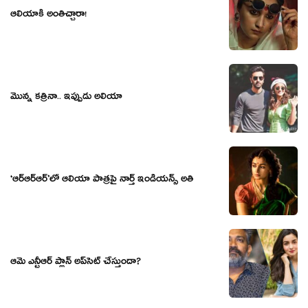
ఆలియాకి అంతిచ్చారా!
మొన్న కత్రినా.. ఇప్పుడు అలియా
‘ఆర్ఆర్ఆర్‌’లో ఆలియా పాత్ర‌పై నార్త్ ఇండియ‌న్స్ అతి
ఆమె ఎన్టీఆర్‍ ప్లాన్‍ అప్‍సెట్‍ చేస్తుందా?