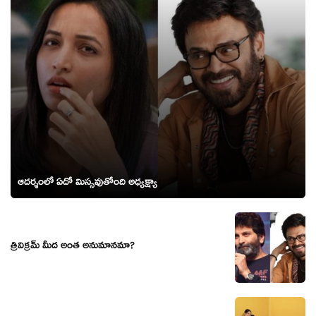
ఆదర్శంలో ఏదో మిస్సవుతోంది అధ్యక్ష్యా
త్రివిక్ర‌మ్ మీద అంత అనుమాన‌మా?