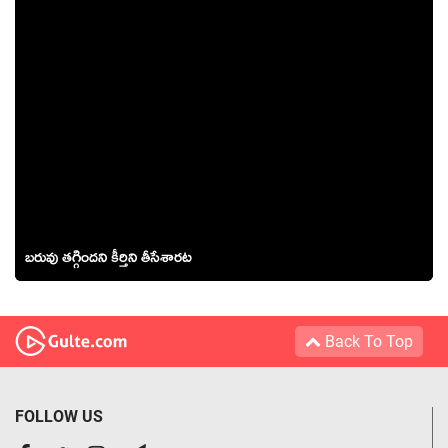
బ‌రువు త‌గ్గింద‌ని కీర్తిని తీసేశార‌ట‌
Back To Top
FOLLOW US