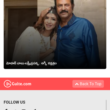
మోహన్ బాబు-లక్ష్మీప్రసన్న.. అగ్ని నక్షత్రం
Back To Top
FOLLOW US