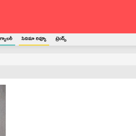
్యాలరీ
సినిమా రివ్యూ
ట్రెండ్స్