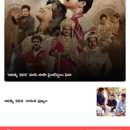
‘ఆదిత్య 369’ చూసి నాసా సైంటిస్టులు ఫిదా
ఆదిత్య 369.. ఆయ‌న పుణ్యం