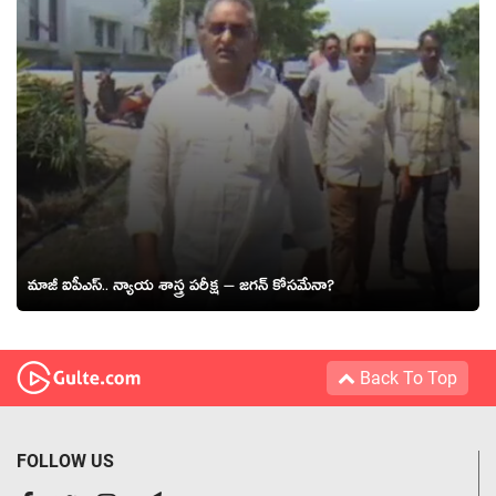
మాజీ ఐపీఎస్‌.. న్యాయ శాస్త్ర ప‌రీక్ష‌ – జగన్ కోసమేనా?
Back To Top
FOLLOW US