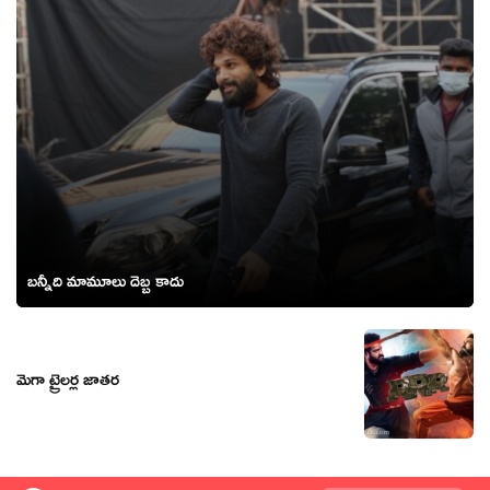
బన్నీది మామూలు దెబ్బ కాదు
మెగా ట్రైల‌ర్ల జాత‌ర‌