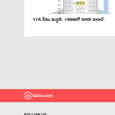
11A సీటు మిస్టరీ.. 1998లో కూడా ఇలానే..
FOLLOW US