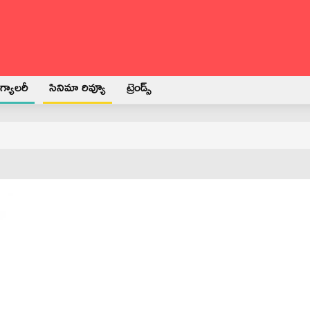
్యాలరీ
సినిమా రివ్యూ
ట్రెండ్స్