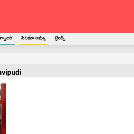
్యాలరీ
సినిమా రివ్యూ
ట్రెండ్స్
avipudi