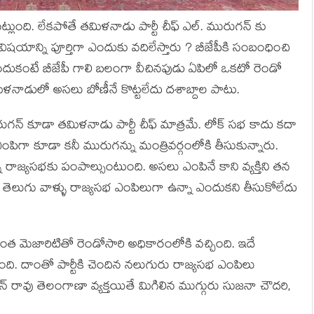
లుంది. లేకపోతే తమిళనాడు పార్టీ చీఫ్ ఎల్. మురుగన్ కు
ిషయాన్ని పూర్తిగా ఎందుకు వదిలేస్తారు ? బీజేపీకి సంబంధించి
 ఎందుకంటే బీజేపీ గాలి బలంగా వీచినపుడు ఏపిలో ఒకటో రెండో
తమిళనాడులో అసలు బోణీనే కొట్టలేదు దశాబ్దాల పాటు.
ురుగన్ కూడా తమిళనాడు పార్టీ చీఫ్ మాత్రమే. లోక్ సభ కాదు కదా
ిగా కూడా కనీ మురుగన్ను మంత్రివర్గంలోకి తీసుకున్నారు.
ు రాజ్యసభకు పంపాల్సుంటుంది. అసలు ఎంపినే కాని వ్యక్తిని తన
రు తెలుగు వాళ్ళు రాజ్యసభ ఎంపిలుగా ఉన్నా ఎందుకని తీసుకోలేదు
ంత మెజారిటితో రెండోసారి అధికారంలోకి వచ్చింది. ఇదే
. దాంతో పార్టీకి చెందిన నలుగురు రాజ్యసభ ఎంపిలు
్ రావు తెలంగాణా వ్యక్తయితే మిగిలిన ముగ్గురు సుజనా చౌదరి,