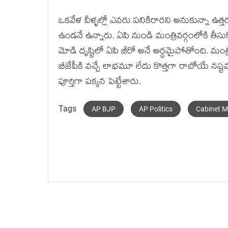
ఒకవేళ వీళ్ళల్లో ఎవరు పనికిరారని అనుకున్నా ఉత్
ఉండనే ఉన్నారు. ఏపి నుండి మంత్రివర్గంలోకి త
మోడి దృష్టిలో ఏపి జీరో అనే అర్ధమైపోతోంది. మంత
బీజేపీకి వచ్చే లాభమూ లేదు కొత్తగా రాబోయే నష్
పూర్తిగా పక్కన పెట్టేశారు.
Tags
AP BJP
AP Politics
Cabinet M