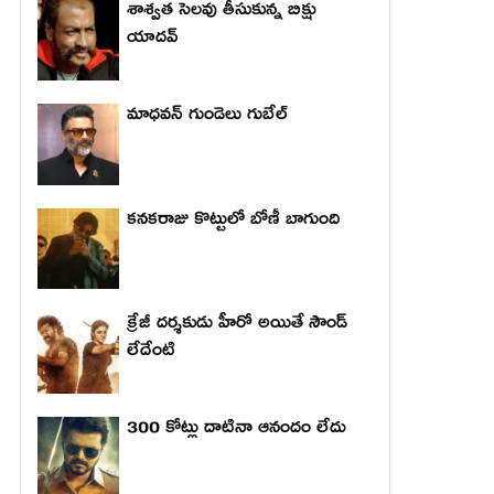
శాశ్వత సెలవు తీసుకున్న బిక్షు
యాదవ్
మాధ‌వ‌న్ గుండెలు గుబేల్‌
కనకరాజు కొట్టులో బోణీ బాగుంది
క్రేజీ దర్శకుడు హీరో అయితే సౌండ్
లేదేంటి
300 కోట్లు దాటినా ఆనందం లేదు