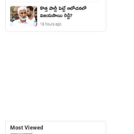
కొత్త పార్టీ పెట్టే ఆలోచనలో
విజయసాయి రెడ్డి?
18 hours ago
Most Viewed