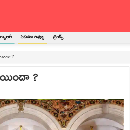
్యాలరీ
సినిమా రివ్యూ
ట్రెండ్స్
ిందా ?
ోయిందా ?