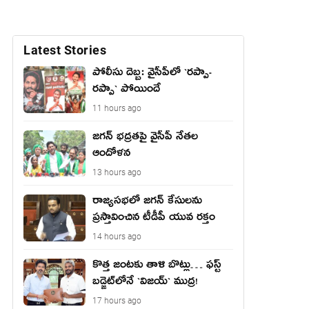
Latest Stories
పోలీసు దెబ్బ: వైసీపీలో `ర‌ప్పా-
ర‌ప్పా` పోయిందే
11 hours ago
జ‌గ‌న్ భద్రతపై వైసీపీ నేతల
ఆందోళన
13 hours ago
రాజ్యసభలో జగన్ కేసులను
ప్రస్తావించిన టీడీపీ యువ రక్తం
14 hours ago
కొత్త జంట‌కు తాళి బొట్లు… ఫ‌స్ట్
బ‌డ్జెట్‌లోనే `విజ‌య్` ముద్ర‌!
17 hours ago