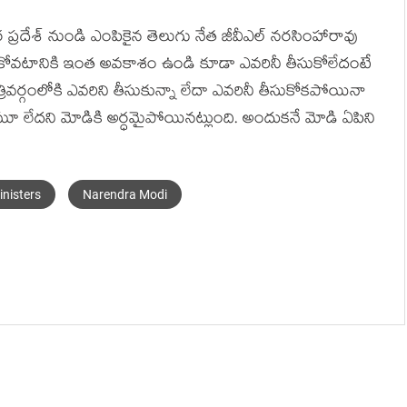
తర ప్రదేశ్ నుండి ఎంపికైన తెలుగు నేత జీవీఎల్ నరసింహారావు
ీసుకోవటానికి ఇంత అవకాశం ఉండి కూడా ఎవరినీ తీసుకోలేదంటే
్రివర్గంలోకి ఎవరిని తీసుకున్నా లేదా ఎవరినీ తీసుకోకపోయినా
టమూ లేదని మోడికి అర్ధమైపోయినట్లుంది. అందుకనే మోడి ఏపిని
inisters
Narendra Modi