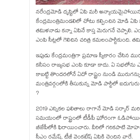
నరేంద్రమోడి దృష్టిలో ఏపి మరీ అన్యాయమైపోయినట్
కేంద్రమంత్రిమండలిలో చోటు కల్పించిన మోడి ఏపి వ
తమిళనాడు కన్నా ఏపినే కాస్త మెరుగనే చెప్పాలి.
ఎంపి సీట్లలో గెలిచిన చరిత్ర కమలంపార్టీకుంది. 
ఇపుడు కేంద్రమంత్రిగా ప్రమాణ స్వీకారం చేసిన మ
కనీసం రాజ్యసభ ఎంపి కూడా కాదు. ఏ సభలోను ఎంప
కాబట్టి తొందరలోనే ఏదో రాష్ట్రం నుండి మురుగన్న
మంత్రివర్గంలోకి తీసుకున్న మోడి పార్టీలో ఐదుగు
?
2019 ఎన్నికల ఫలితాలు రాగానే మోడి సర్కార్ మరి
సమయంలో రాష్ట్రంలో టీడీపీ ఘోరంగా ఓడిపోయింది
బీజేపీలోకి ఫిరాయించారు. వీరిలో గరికపాటి మోహన
సీఎం రమేష్, టీజీ వెంకటేష్ ఏపికి చెందిన వారే.