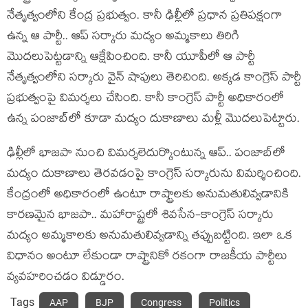
నేతృత్వంలోని కేంద్ర ప్ర‌భుత్వం. కానీ ఢిల్లీలో ప్ర‌ధాన ప్ర‌తిప‌క్షంగా
ఉన్న ఆ పార్టీ.. ఆప్ స‌ర్కారు మ‌ద్యం అమ్మ‌కాలు తిరిగి
మొద‌లుపెట్ట‌డాన్ని ఆక్షేపించింది. కానీ యూపీలో ఆ పార్టీ
నేతృత్వంలోని స‌ర్కారు వైన్ షాపులు తెరిచింది. అక్క‌డ కాంగ్రెస్ పార్టీ
ప్ర‌భుత్వంపై విమ‌ర్శ‌లు చేసింది. కానీ కాంగ్రెస్ పార్టీ అధికారంలో
ఉన్న‌ పంజాబ్‌లో కూడా మ‌ద్యం దుకాణాలు మ‌ళ్లీ మొద‌లుపెట్టారు.
ఢిల్లీలో భాజ‌పా నుంచి విమ‌ర్శ‌లెదుర్కొంటున్న ఆప్.. పంజాబ్‌లో
మ‌ద్యం దుకాణాలు తెర‌వ‌డంపై కాంగ్రెస్ స‌ర్కారును విమ‌ర్శించింది.
కేంద్రంలో అధికారంలో ఉంటూ రాష్ట్రాల‌కు అనుమ‌తులివ్వ‌డానికి
కార‌ణ‌మైన భాజ‌పా.. మ‌హారాష్ట్ర‌లో శివ‌సేన-కాంగ్రెస్ స‌ర్కారు
మ‌ద్యం అమ్మ‌కాల‌కు అనుమ‌తులివ్వ‌డాన్ని త‌ప్పుబ‌ట్టింది. ఇలా ఒక
విధానం అంటూ లేకుండా రాష్ట్రానికో ర‌కంగా రాజ‌కీయ పార్టీలు
వ్య‌వ‌హ‌రించ‌డం విడ్డూరం.
Tags
AAP
BJP
Congress
Politics