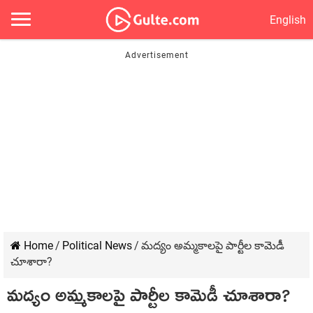
English
Home
/
Political News
/
మ‌ద్యం అమ్మ‌కాల‌పై పార్టీల కామెడీ
చూశారా?
మ‌ద్యం అమ్మ‌కాల‌పై పార్టీల కామెడీ చూశారా?