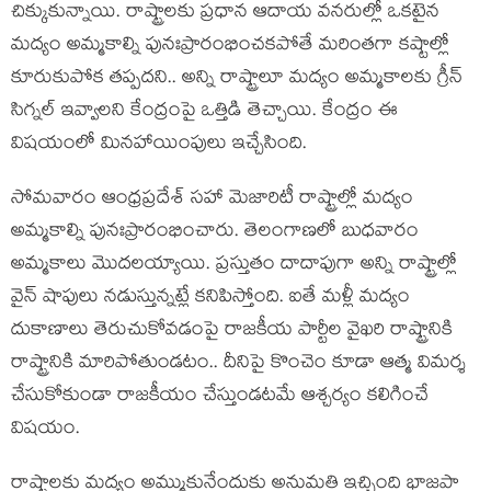
చిక్కుకున్నాయి. రాష్ట్రాల‌కు ప్ర‌ధాన ఆదాయ వ‌న‌రుల్లో ఒక‌టైన
మ‌ద్యం అమ్మ‌కాల్ని పునఃప్రారంభించ‌క‌పోతే మ‌రింత‌గా క‌ష్టాల్లో
కూరుకుపోక త‌ప్ప‌ద‌ని.. అన్ని రాష్ట్రాలూ మ‌ద్యం అమ్మ‌కాల‌కు గ్రీన్
సిగ్న‌ల్ ఇవ్వాల‌ని కేంద్రంపై ఒత్తిడి తెచ్చాయి. కేంద్రం ఈ
విష‌యంలో మిన‌హాయింపులు ఇచ్చేసింది.
సోమ‌వారం ఆంధ్ర‌ప్ర‌దేశ్ స‌హా మెజారిటీ రాష్ట్రాల్లో మ‌ద్యం
అమ్మ‌కాల్ని పునఃప్రారంభించారు. తెలంగాణ‌లో బుధ‌వారం
అమ్మ‌కాలు మొద‌ల‌య్యాయి. ప్ర‌స్తుతం దాదాపుగా అన్ని రాష్ట్రాల్లో
వైన్ షాపులు న‌డుస్తున్న‌ట్లే క‌నిపిస్తోంది. ఐతే మ‌ళ్లీ మ‌ద్యం
దుకాణాలు తెరుచుకోవ‌డంపై రాజ‌కీయ పార్టీల వైఖ‌రి రాష్ట్రానికి
రాష్ట్రానికి మారిపోతుండ‌టం.. దీనిపై కొంచెం కూడా ఆత్మ విమ‌ర్శ
చేసుకోకుండా రాజ‌కీయం చేస్తుండ‌ట‌మే ఆశ్చ‌ర్యం క‌లిగించే
విష‌యం.
రాష్ట్రాల‌కు మ‌ద్యం అమ్ముకునేందుకు అనుమ‌తి ఇచ్చింది భాజ‌పా