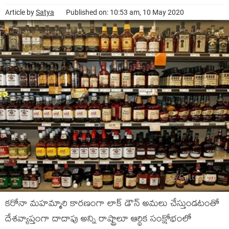
Article by
Satya
Published on: 10:53 am, 10 May 2020
క‌రోనా మ‌హ‌మ్మారి కార‌ణంగా లాక్ డౌన్ అమ‌లు చేస్తుండ‌టంతో
దేశ‌వ్యాప్తంగా దాదాపు అన్ని రాష్ట్రాలూ ఆర్థిక సంక్షోభంలో