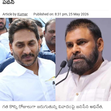
ప‌వ‌న్‌
Article by
Kumar
Published on: 8:31 pm, 25 May 2026
గ‌త కొన్ని రోజులుగా జ‌రుగుతున్న వివాదంపై జ‌న‌సేన అధినేత‌,