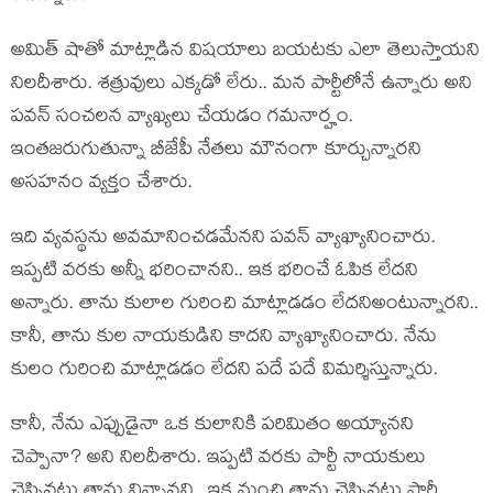
అమిత్ షాతో మాట్లాడిన విష‌యాలు బ‌య‌ట‌కు ఎలా తెలుస్తాయ‌ని
నిల‌దీశారు. శ‌త్రువులు ఎక్క‌డో లేరు.. మ‌న పార్టీలోనే ఉన్నారు అని
ప‌వ‌న్ సంచ‌ల‌న వ్యాఖ్య‌లు చేయ‌డం గ‌మ‌నార్హం.
ఇంత‌జ‌రుగుతున్నా బీజేపీ నేత‌లు మౌనంగా కూర్చున్నార‌ని
అస‌హ‌నం వ్య‌క్తం చేశారు.
ఇది వ్య‌వ‌స్థ‌ను అవ‌మానించ‌డ‌మేన‌ని ప‌వ‌న్ వ్యాఖ్యానించారు.
ఇప్ప‌టి వ‌ర‌కు అన్నీ భ‌రించాన‌ని.. ఇక భ‌రించే ఓపిక లేద‌ని
అన్నారు. తాను కులాల గురించి మాట్లాడ‌డం లేద‌నిఅంటున్నార‌ని..
కానీ, తాను కుల నాయ‌కుడిని కాద‌ని వ్యాఖ్యానించారు. నేను
కులం గురించి మాట్లాడ‌డం లేద‌ని ప‌దే ప‌దే విమ‌ర్శిస్తున్నారు.
కానీ, నేను ఎప్పుడైనా ఒక కులానికి ప‌రిమితం అయ్యాన‌ని
చెప్పానా? అని నిల‌దీశారు. ఇప్ప‌టి వ‌ర‌కు పార్టీ నాయ‌కులు
చెప్పిన‌ట్టు తాను విన్నాన‌ని.. ఇక నుంచి తాను చెప్పిన‌ట్టు పార్టీ