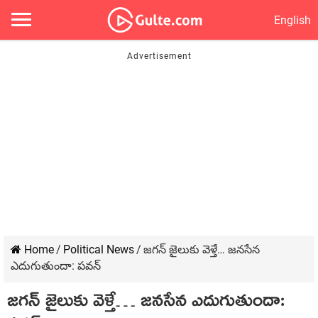
English
Home
/
Political News
/
జ‌గ‌న్ జైలుకు వెళ్తే… జ‌న‌సేన
ఎదుగుతుందా: ప‌వ‌న్‌
జ‌గ‌న్ జైలుకు వెళ్తే… జ‌న‌సేన ఎదుగుతుందా: