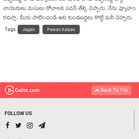
నాయ‌కులు మ‌సులు కోవాల‌ని ప‌వ‌న్ తేల్చి చెప్పారు. నేను వ్యూహం
ర‌చిస్తా.. మీరు పాటించండి అని కుండ‌బ‌ద్ద‌లు కొట్టి మ‌రీ చెప్పారు.
Tags
Jagan
Pawan Kalyan
Back To Top
FOLLOW US