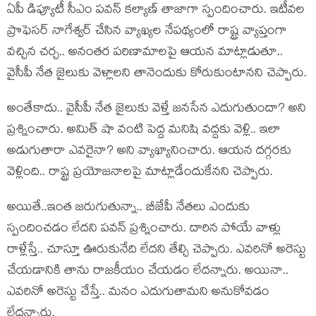
ఏపీ డిప్యూటీ సీఎం ప‌వ‌న్ క‌ల్యాణ్ తాజాగా స్పందించారు. ఇటీవ‌ల
ప్రొఫెస‌ర్ నాగేశ్వ‌ర్ చేసిన వ్యాఖ్య‌ల నేప‌థ్యంలో రాష్ట్ర వ్యాప్తంగా
వ‌చ్చిన చ‌ర్చ‌.. అనంత‌ర ప‌రిణామాల‌పై ఆయ‌న మాట్లాడుతూ..
వైసీపీ నేత జైలుకు వెళ్లాల‌ని తానెందుకు కోరుకుంటాన‌ని చెప్పారు.
అంతేకాదు.. వైసీపీ నేత జైలుకు వెళ్తే జ‌న‌సేన ఎదుగుతుందా? అని
ప్ర‌శ్నించారు. అమిత్ షా వంటి పెద్ద మ‌నిషి వ‌ద్ద‌కు వెళ్లి.. ఇలా
అడుగుతారా ఎవ‌రైనా? అని వ్యాఖ్యానించారు. ఆయ‌న ద‌గ్గ‌ర‌కు
వెళ్లింది.. రాష్ట్ర ప్ర‌యోజ‌నాల‌పై మాట్లాడేందుకేన‌ని చెప్పారు.
అయితే..ఇంత జ‌రుగుతున్నా.. బీజేపీ నేత‌లు ఎందుకు
స్పందించ‌డం లేద‌ని ప‌వ‌న్ ప్ర‌శ్నించారు. దారిన పోయే వాళ్లు
రాళ్లేస్తే.. చూస్తూ ఊరుకునేది లేద‌ని తేల్చి చెప్పారు. ఎవ‌రినో అరెస్టు
చేయ‌డానికి తాను రాజ‌కీయం చేయ‌డం లేద‌న్నారు. అయినా..
ఎవ‌రినో అరెస్టు చేస్తే.. మ‌నం ఎదుగుతామ‌ని అనుకోవ‌డం
లేద‌న్నారు.