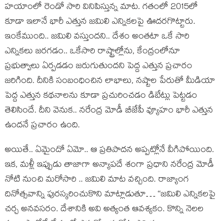
హ‌యాంలో రెండో సారి వినిపిస్తున్న మాట‌. గ‌తంలో 2015లో
కూడా ఇలానే భారీ ఎత్తున జ‌మిలి ఎన్నిక‌ల‌పై ఊద‌ర‌గొట్టారు.
ఇంకేముంది.. జ‌మిలి వ‌స్తుంద‌ని.. దేశం అంత‌టా ఒకే సారి
ఎన్నిక‌లు జ‌ర‌గ‌డం.. ఒకేసారి రాష్ట్రాల్లోను, కేంద్రంలోనూ
ప్ర‌భుత్వాలు ఏర్ప‌డ‌డం జ‌రుగుతుంద‌ని పెద్ద ఎత్తున ప్ర‌చారం
జ‌రిగింది. దీనికి సంబంధించిన లాభాలు, న‌ష్టాల పేరుతో మీడియా
పెద్ద ఎత్తున క‌థ‌నాల‌ను కూడా ప్ర‌చురించ‌డం డిబేట్లు పెట్ట‌డం
తెలిసిందే. దీని వెనుక‌.. న‌రేంద్ర మోడీ బీజేపీ వ్యూహం భారీ ఎత్తున
ఉంద‌నే ప్రచారం ఉంది.
అయితే.. ఏమైందో ఏమో.. ఆ ప్ర‌తిపాద‌న అప్ప‌ట్లోనే వీగిపోయింది.
ఇక‌, మ‌ళ్లీ ఇప్పుడు తాజాగా అన్యాప‌దే శంగా ప్ర‌ధాని న‌రేంద్ర మోడీ
నోటి నుంచి మ‌రోసారి .. జ‌మిలి మాట వ‌చ్చింది. రాజ్యాంగ
దినోత్సవాన్ని పురస్కరించుకొని మాట్లాడుతూ… ‘‘జమిలి ఎన్నికలపై
చర్చ అనవసరం. దేశానికి అవి అత్యంత ఆవశ్యకం. కొన్ని నెలల