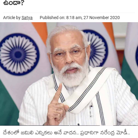
ఉందా?
Article by
Satya
Published on: 8:18 am, 27 November 2020
దేశంలో జ‌మిలి ఎన్నిక‌లు అనే వాద‌న.. ప్ర‌ధానిగా న‌రేంద్ర మోడీ..