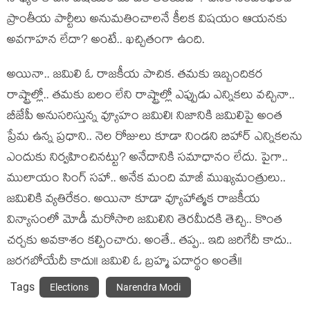
ప్రాంతీయ పార్టీలు అనుమ‌తించాల‌నే కీల‌క విష‌యం ఆయ‌న‌కు
అవ‌గాహ‌న లేదా? అంటే.. ఖ‌చ్చితంగా ఉంది.
అయినా.. జ‌మిలి ఓ రాజ‌కీయ పాచిక‌. త‌మ‌కు ఇబ్బందిక‌ర
రాష్ట్రాల్లో.. త‌మ‌కు బ‌లం లేని రాష్ట్రాల్లో ఎప్పుడు ఎన్నిక‌లు వ‌చ్చినా..
బీజేపీ అనుస‌రిస్తున్న వ్యూహం జ‌మిలి! నిజానికి జ‌మిలిపై అంత
ప్రేమ ఉన్న ప్ర‌ధాని.. నెల రోజులు కూడా నిండ‌ని బిహార్ ఎన్నిక‌లను
ఎందుకు నిర్వ‌హించిన‌ట్టు? అనేదానికి స‌మాధానం లేదు. పైగా..
ములాయం సింగ్ స‌హా.. అనేక మంది మాజీ ముఖ్య‌మంత్రులు..
జ‌మిలికి వ్య‌తిరేకం. అయినా కూడా వ్యూహాత్మ‌క రాజ‌కీయ
విన్యాసంలో మోడీ మ‌రోసారి జ‌మిలిని తెర‌మీద‌కి తెచ్చి.. కొంత
చ‌ర్చ‌కు అవ‌కాశం క‌ల్పించారు. అంతే.. త‌ప్ప‌.. ఇది జ‌రిగేదీ కాదు..
జ‌ర‌గ‌బోయేదీ కాదు!! జ‌మిలి ఓ బ్ర‌హ్మ ప‌దార్థం అంతే!!
Tags
Elections
Narendra Modi