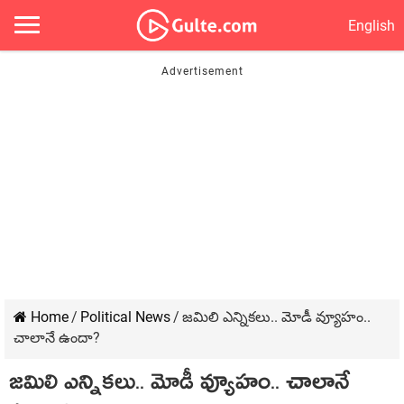
English
Home
/
Political News
/
జ‌మిలి ఎన్నిక‌లు.. మోడీ వ్యూహం..
చాలానే ఉందా?
జ‌మిలి ఎన్నిక‌లు.. మోడీ వ్యూహం.. చాలానే