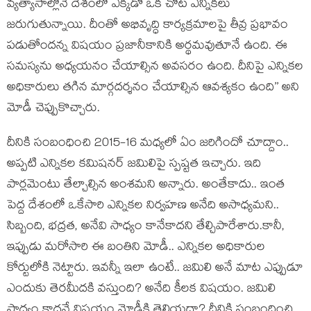
వ్యత్యాసాల్లోనే దేశంలో ఎక్కడో ఒక చోట ఎన్నికలు
జరుగుతున్నాయి. దీంతో అభివృద్ధి కార్యక్రమాలపై తీవ్ర ప్రభావం
పడుతోందన్న విషయం ప్రజానీకానికి అర్థమవుతూనే ఉంది. ఈ
సమస్యను అధ్యయనం చేయాల్సిన అవసరం ఉంది. దీనిపై ఎన్నిక‌ల‌
అధికారులు తగిన మార్గదర్శనం చేయాల్సిన ఆవశ్యకం ఉంది’’ అని
మోడీ చెప్పుకొచ్చారు.
దీనికి సంబంధించి 2015-16 మ‌ధ్య‌లో ఏం జ‌రిగిందో చూద్దాం..
అప్ప‌టి ఎన్నిక‌ల క‌మిష‌న‌ర్ జ‌మిలిపై స్ప‌ష్ట‌త ఇచ్చారు. ఇది
పార్ల‌మెంటు తేల్చాల్సిన అంశ‌మ‌ని అన్నారు. అంతేకాదు.. ఇంత
పెద్ద దేశంలో ఒకేసారి ఎన్నిక‌ల నిర్వ‌హ‌ణ అనేది అసాధ్య‌మ‌ని..
సిబ్బంది, భ‌ద్ర‌త‌, అనేవి సాధ్యం కానేకాద‌ని తేల్చిపారేశారు.కానీ,
ఇప్పుడు మ‌రోసారి ఈ బంతిని మోడీ.. ఎన్నిక‌ల అధికారుల
కోర్టులోకి నెట్టారు. ఇవ‌న్నీ ఇలా ఉంటే.. జ‌మిలి అనే మాట ఎప్పుడూ
ఎందుకు తెర‌మీద‌కి వ‌స్తుంది? అనేది కీల‌క విషయం. జ‌మిలి
సాధ్యం కాద‌నే విష‌యం మోడీకి తెలియదా? దీనికి సంబంధించి