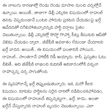
ఈ నాలుగు కార‌ణాల్లో రెండు రెండు మాసాల నుంచి చ‌ర్చ‌ల్లోనే
ఉన్నాయి. అయితే.. తాజాగా డిల్లీ ఎన్నికల విష‌యంలో రాహుల్
త‌న‌కు చెప్ప‌కుండానే ఒంట‌రి పోరుకు ప్ర‌క‌ట‌న చేయ‌డంపై ఖ‌ర్గే
ఆవేద‌న‌తో ర‌గిలిపోతున్నార‌న్న‌ది పార్టీ వ‌ర్గాలు సైతం
చెబుతున్నాయి. ఢిల్లీ ఎన్నిక‌ల్లో కొద్దొ గొప్పో సీట్లు తీసుకుని ఆప్‌తో
చెలిమి చేయ‌డం ద్వారా.. బీజేపీకి అవ‌కాశం లేకుండా చేయాల‌ని
ఖ‌ర్గే వాద‌న‌. అయితే.. ఈ విష‌యంలో పంతానికి పోయిన‌..
రాహుల్‌.. సొంతగానే పోటీకి రెడీ అయ్యారు. కానీ, ప్ర‌స్తుతం ఓటు
చీలితే.. అది బీజేపీకి లాభించి కుదిరితే అదికారంలోకి వ‌చ్చినా
రావొచ్చ‌న్న చ‌ర్చ సాగుతోంది.
ఈ వ్య‌వ‌హారాన్నే ఖ‌ర్గే త‌ప్పుబ‌డుతున్నారు. ఇక‌, మ‌రో కీల‌క
విష‌యం. కూట‌మి పార్టీలను స‌రైన దారిలో న‌డిపించ‌క‌పోవ‌డం.
ఈ విష‌యంలో రాహుల‌దే త‌ప్ప‌న్న‌ట్టుగా.. ఖ‌ర్గే, కాదు.. అంతా
ఖ‌ర్గేనే చేస్తున్నార‌ని రాహుల్ బృందం చెబుతున్నాయి. ఎలా