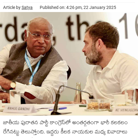
Article by
Satya
Published on: 4:26 pm, 22 January 2025
జాతీయ పురాత‌న పార్టీ కాంగ్రెస్‌లో అంత‌ర్గ‌తంగా భారీ క‌ల‌క‌లం
రేగిన‌ట్టు తెలుస్తోంది. ఇద్ద‌రు కీల‌క నాయకుల మ‌ధ్య వివాదాలు