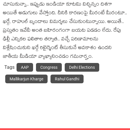
చూసుకున్నా.. ఇప్పుడు ఇండియా కూట‌మి విచ్ఛిన్నం దిశ‌గా
అయితే అడుగులు వేస్తోంది. దీనికి కార‌ణంపై మీరంటే మీరంటూ..
ఖ‌ర్గే, రాహుల్ బృందాలు విమ‌ర్శ‌లు చేసుకుంటున్నాయి. అయితే..
ప్ర‌స్తుతం ఇవేవీ అంత బ‌హిరంగంగా బ‌య‌ట ప‌డ‌డం లేదు. రేపు
ఢిల్లీ ఎన్నిక‌ల ఫ‌లితాల త‌ర్వాత‌.. వ‌చ్చే ప‌రిణామాల‌ను
విశ్లేషించుకుని ఖ‌ర్గే రిటైర్మెంట్ తీసుకునే అవ‌కాశం ఉందని
జాతీయ మీడియా వ్యాఖ్యానించ‌డం గ‌మ‌నార్హం.
Tags
AAP
Congress
Delhi Elections
Mallikarjun Kharge
Rahul Gandhi