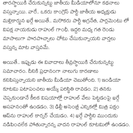
తార‌స్థాయికి చేరుకున్న‌ట్టు జాతీయ మీడియాలోనూ క‌థ‌నాలు
వ‌స్తున్నాయి. వారే.. ఒక‌రు కాంగ్రెస్ పార్టీ జాతీయ అధ్య‌క్షుడు
మ‌ల్లికార్జున ఖ‌ర్గే అయితే.. మ‌రొక‌రు పార్టీ అగ్ర‌నేత‌, పార్ల‌మెంటు లో
విప‌క్ష నాయ‌కుడు రాహుల్ గాంధీ. ఇద్ద‌రి మ‌ధ్య గ‌త రెండు
మాసాలుగా పొర‌పొచ్చాలు చోటు చేసుకున్నాయ‌ని వార్త‌లు
వ‌స్తున్న మాట వాస్త‌వ‌మే.
అయితే.. ఇప్పుడు ఈ వివాదాలు తీవ్ర‌స్థాయికి చేరుకున్న‌ట్టు
స‌మాచారం. దీనికి ప్ర‌ధానంగా నాలుగు కార‌ణాలు
క‌నిపిస్తున్నాయ‌ని జాతీయ మీడియా చెబుతోంది. 1) ఇండియా
కూట‌మి ప‌టాపంచ‌లు అయ్యే ప‌రిస్థితి రావ‌డం. 2) త‌న‌కు
చెప్ప‌కుండానే కీల‌క విష‌యాల్లో రాహుల్ వేలు పెట్ట‌డంపై ఖ‌ర్గే
అస‌హ‌నంతో ఉండ‌డం. 3) ఢిల్లీ అసెంబ్లీ ఎన్నిక‌ల్లో మిత్ర ప‌క్షం
ఆప్‌ను రాహుల్ కార్న‌ర్ చేయ‌డం. 4) ఖ‌ర్గే పార్టీని ముందుకు
న‌డిపించ‌లేక పోతున్నార‌న్న వాద‌న రాహుల్ కూట‌మిలో ఉండ‌డం.