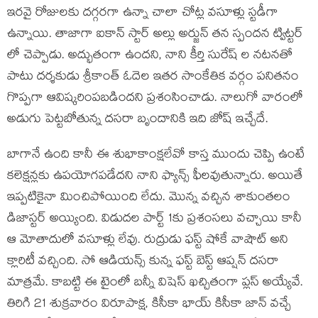
ఇరవై రోజులకు దగ్గరగా ఉన్నా చాలా చోట్ల వసూళ్లు స్టడీగా
ఉన్నాయి. తాజాగా ఐకాన్ స్టార్ అల్లు అర్జున్ తన స్పందన ట్విట్టర్
లో చెప్పాడు. అద్భుతంగా ఉందని, నాని కీర్తి సురేష్ ల నటనతో
పాటు దర్శకుడు శ్రీకాంత్ ఓదెల ఇతర సాంకేతిక వర్గం పనితనం
గొప్పగా ఆవిష్కరింపబడిందని ప్రశంసించాడు. నాలుగో వారంలో
అడుగు పెట్టబోతున్న దసరా బృందానికి ఇది జోష్ ఇచ్చేదే.
బాగానే ఉంది కానీ ఈ శుభాకాంక్షలేవో కాస్త ముందు చెప్పి ఉంటే
కలెక్షన్లకు ఉపయోగపడేదని నాని ఫ్యాన్స్ ఫీలవుతున్నారు. అయితే
ఇప్పటికైనా మించిపోయింది లేదు. మొన్న వచ్చిన శాకుంతలం
డిజాస్టర్ అయ్యింది. విడుదల పార్ట్ 1కు ప్రశంసలు వచ్చాయి కానీ
ఆ మోతాదులో వసూళ్లు లేవు. రుద్రుడు ఫస్ట్ షోకే వాషౌట్ అని
క్లారిటీ వచ్చింది. సో ఆడియన్స్ కున్న ఫస్ట్ బెస్ట్ ఆప్షన్ దసరా
మాత్రమే. కాబట్టి ఈ టైంలో బన్నీ విషెస్ ఖచ్చితంగా ప్లస్ అయ్యేవే.
తిరిగి 21 శుక్రవారం విరూపాక్ష, కిసీకా భాయ్ కిసీకా జాన్ వచ్చే