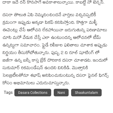
దాకా ఇదే రన్ కొనసాగే అవకాశాలున్నాయి. కాబట్టి నో టెన్షన్.
దసరా తొలుత ఏపి నెమ్మదించిందనే వార్తలు వచ్చినప్పటికీ
క్రమంగా ఇప్పుడు అక్కడా పికప్ కనిపిస్తోంది. కొత్తగా మళ్ళీ
ఈవెంట్లు చేసే ఆలోచన లేకపోయినా జరుగుతున్న పరిణామాలు
చూసి మరో వేడుక చేస్తే ఎలా ఉంటుందన్న ఆలోచనలో టీమ్
ఉన్నట్టుగా సమాచారం. ఫ్రైడే రిలీజుల ఫలితాలు చూశాక అప్పుడు
నిర్ణయం తీసుకోబోతున్నారు. పుష్ప 2 ది రూల్ షూటింగ్ లో
బిజీగా ఉన్న బన్నీ కాస్త బ్రేక్ దొరికాక దసరా చూశాడట. ఇందులో
సుకుమార్ రికమండేషన్ ఉందని వినికిడి. మొత్తానికి
సెలబ్రిటీలతోనూ శభాష్ అనిపించుకుంటున్న దసరా ఫైనల్ ఫిగర్స్
కోసం అభిమానులు ఎదురుచూస్తున్నారు.
Tags
Dasara Collections
Nani
Shaakuntalam