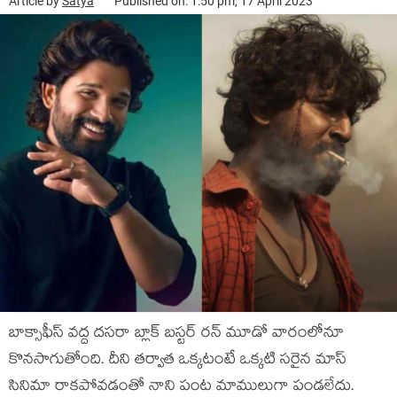
Article by
Satya
Published on: 1:50 pm, 17 April 2023
బాక్సాఫీస్ వద్ద దసరా బ్లాక్ బస్టర్ రన్ మూడో వారంలోనూ
కొనసాగుతోంది. దీని తర్వాత ఒక్కటంటే ఒక్కటి సరైన మాస్
సినిమా రాకపోవడంతో నాని పంట మాములుగా పండలేదు.