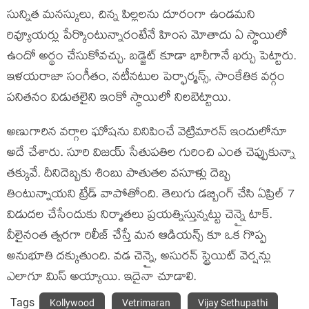
సున్నిత మనస్కులు, చిన్న పిల్లలను దూరంగా ఉండమని
రివ్యూయర్లు పేర్కొంటున్నారంటేనే హింస మోతాదు ఏ స్థాయిలో
ఉందో అర్థం చేసుకోవచ్చు. బడ్జెట్ కూడా భారీగానే ఖర్చు పెట్టారు.
ఇళయరాజా సంగీతం, నటీనటుల పెర్ఫార్మన్స్, సాంకేతిక వర్గం
పనితనం విడుతలైని ఇంకో స్థాయిలో నిలబెట్టాయి.
అణుగారిన వర్గాల ఘోషను వినిపించే వెట్రిమారన్ ఇందులోనూ
అదే చేశారు. సూరి విజయ్ సేతుపతిల గురించి ఎంత చెప్పుకున్నా
తక్కువే. దీనిదెబ్బకు శింబు పాతుతల వసూళ్లు దెబ్బ
తింటున్నాయని ట్రేడ్ వాపోతోంది. తెలుగు డబ్బింగ్ చేసి ఏప్రిల్ 7
విడుదల చేసేందుకు నిర్మాతలు ప్రయత్నిస్తున్నట్టు చెన్నై టాక్.
వీలైనంత త్వరగా రిలీజ్ చేస్తే మన ఆడియన్స్ కూ ఒక గొప్ప
అనుభూతి దక్కుతుంది. వడ చెన్నై, అసురన్ స్ట్రెయిట్ వెర్షన్లు
ఎలాగూ మిస్ అయ్యాయి. ఇదైనా చూడాలి.
Tags
Kollywood
Vetrimaran
Vijay Sethupathi