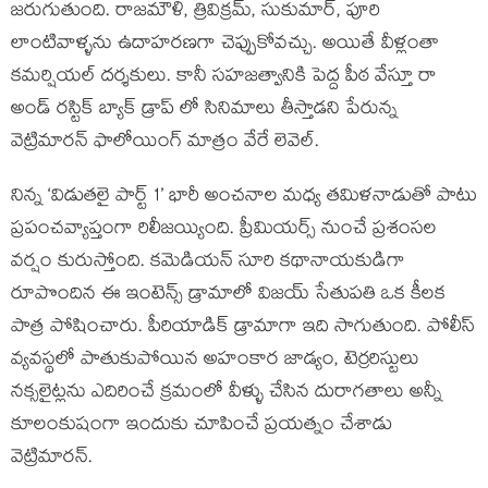
జరుగుతుంది. రాజమౌళి, త్రివిక్రమ్, సుకుమార్, పూరి
లాంటివాళ్ళను ఉదాహరణగా చెప్పుకోవచ్చు. అయితే వీళ్లంతా
కమర్షియల్ దర్శకులు. కానీ సహజత్వానికి పెద్ద పీఠ వేస్తూ రా
అండ్ రస్టిక్ బ్యాక్ డ్రాప్ లో సినిమాలు తీస్తాడని పేరున్న
వెట్రిమారన్ ఫాలోయింగ్ మాత్రం వేరే లెవెల్.
నిన్న ‘విడుతలై పార్ట్ 1’ భారీ అంచనాల మధ్య తమిళనాడుతో పాటు
ప్రపంచవ్యాప్తంగా రిలీజయ్యింది. ప్రీమియర్స్ నుంచే ప్రశంసల
వర్షం కురుస్తోంది. కమెడియన్ సూరి కథానాయకుడిగా
రూపొందిన ఈ ఇంటెన్స్ డ్రామాలో విజయ్ సేతుపతి ఒక కీలక
పాత్ర పోషించారు. పీరియాడిక్ డ్రామాగా ఇది సాగుతుంది. పోలీస్
వ్యవస్థలో పాతుకుపోయిన అహంకార జాడ్యం, టెర్రరిస్టులు
నక్సలైట్లను ఎదిరించే క్రమంలో వీళ్ళు చేసిన దురాగతాలు అన్నీ
కూలంకుషంగా ఇందుకు చూపించే ప్రయత్నం చేశాడు
వెట్రిమారన్.