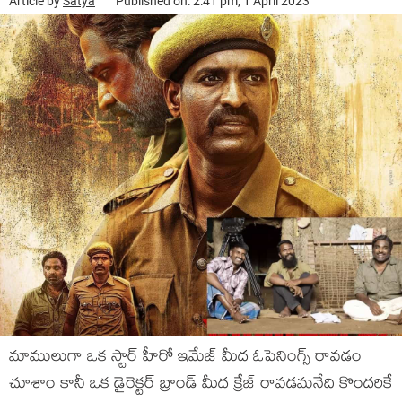
Article by
Satya
Published on: 2:41 pm, 1 April 2023
మాములుగా ఒక స్టార్ హీరో ఇమేజ్ మీద ఓపెనింగ్స్ రావడం
చూశాం కానీ ఒక డైరెక్టర్ బ్రాండ్ మీద క్రేజ్ రావడమనేది కొందరికే