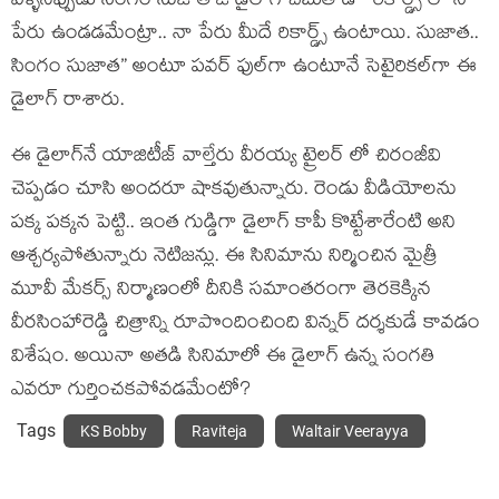
వెళ్ళినప్పుడు సింగం సుజాత ఓ డైలాగ్ చెబుతాడ‌ ” రికార్డ్స్ లో నా
పేరు ఉండడమేంట్రా.. నా పేరు మీదే రికార్డ్స్ ఉంటాయి. సుజాత..
సింగం సుజాత” అంటూ ప‌వ‌ర్ ఫుల్‌గా ఉంటూనే సెటైరిక‌ల్‌గా ఈ
డైలాగ్ రాశారు.
ఈ డైలాగ్‌నే యాజిటీజ్ వాల్తేరు వీరయ్య ట్రైలర్ లో చిరంజీవి
చెప్పడం చూసి అంద‌రూ షాక‌వుతున్నారు. రెండు వీడియోల‌ను
ప‌క్క ప‌క్క‌న పెట్టి.. ఇంత గుడ్డిగా డైలాగ్ కాపీ కొట్టేశారేంటి అని
ఆశ్చ‌ర్య‌పోతున్నారు నెటిజ‌న్లు. ఈ సినిమాను నిర్మించిన మైత్రీ
మూవీ మేక‌ర్స్ నిర్మాణంలో దీనికి స‌మాంత‌రంగా తెర‌కెక్కిన
వీర‌సింహారెడ్డి చిత్రాన్ని రూపొందించింది విన్న‌ర్ ద‌ర్శ‌కుడే కావ‌డం
విశేషం. అయినా అత‌డి సినిమాలో ఈ డైలాగ్ ఉన్న సంగతి
ఎవ‌రూ గుర్తించ‌క‌పోవ‌డ‌మేంటో?
Tags
KS Bobby
Raviteja
Waltair Veerayya