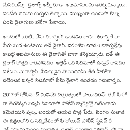
మేన‌రిజ‌మ్స్‌.. డైలాగ్స్ అన్నీ కూడా అభిమానుల‌ను ఆక‌ట్టుకున్నాయి.
వింటేజ్ చిరును గుర్తుకు తెచ్చాయి. ముఖ్యంగా ఇందులో కొన్ని
పంచ్ డైలాగులు భ‌లేగా పేలాయి.
అందులో ఒక‌టి.. నేను రికార్డుల్లో ఉండ‌డం కాదు.. రికార్డులే నా
పేరు మీద ఉంటాయి అనే డైలాగ్. చిరంజీవి చూడ‌ని రికార్డుల్లేవు
కాబ‌ట్టి అభిమానులు ఈ డైలాగ్‌తో బాగా క‌నెక్ట‌య్యారు. ఐతే ఈ
డైలాగ్ కొత్త‌ది కాక‌పోవ‌డం, ఆల్రెడీ ఒక సినిమాలో ఉన్న‌దే కావ‌డం
విశేషం. మెగాస్టార్ మేన‌ల్లుడైన సాయిధ‌ర‌మ్ తేజ్ హీరోగా
నటించిన విన్న‌ర్ సినిమాలో సేమ్ డైలాగ్ ఉండ‌డం గ‌మనార్హం.
2017లో గోపీచంద్ మలినేని దర్శకత్వంలో సాయిధరమ్ తేజ్ హీరో
గా తెరకెక్కిన విన్నర్ సినిమాలో పోలీస్ క్యారెక్టర్లో నటించాడు
క‌మెడియ‌న్ పృథ్వీ. అందులో ఆయ‌న పాత్ర పేరు.. సింగం సుజాత.
ఈ చిత్రంలోని ఓ సన్నివేశంలో హీరోయిన్ పోలీస్ స్టేషన్ కి