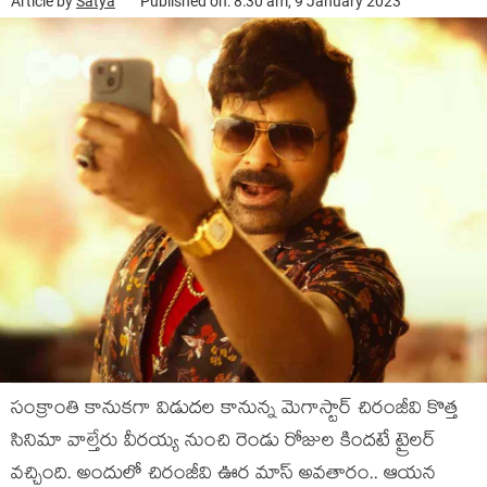
Article by
Satya
Published on: 8:30 am, 9 January 2023
సంక్రాంతి కానుక‌గా విడుద‌ల కానున్న మెగాస్టార్ చిరంజీవి కొత్త
సినిమా వాల్తేరు వీర‌య్య నుంచి రెండు రోజుల కింద‌టే ట్రైల‌ర్
వ‌చ్చింది. అందులో చిరంజీవి ఊర మాస్ అవ‌తారం.. ఆయ‌న