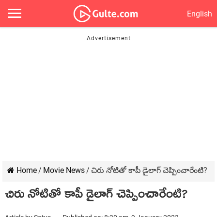
English
Home
/
Movie News
/
చిరు నోటితో కాపీ డైలాగ్ చెప్పించారేంటి?
చిరు నోటితో కాపీ డైలాగ్ చెప్పించారేంటి?